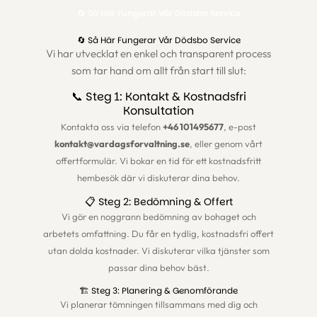
🔄 Så Här Fungerar Vår Dödsbo Service
🔄 Så Här Fungerar Vår Dödsbo Service
Vi har utvecklat en enkel och transparent process
som tar hand om allt från start till slut:
📞 Steg 1: Kontakt & Kostnadsfri
Konsultation
Kontakta oss via telefon
+46 101495677
, e-post
kontakt@vardagsforvaltning.se
, eller genom vårt
offertformulär
. Vi bokar en tid för ett kostnadsfritt
hembesök där vi diskuterar dina behov.
📋 Steg 2: Bedömning & Offert
Vi gör en noggrann bedömning av bohaget och
arbetets omfattning. Du får en tydlig, kostnadsfri offert
utan dolda kostnader. Vi diskuterar vilka tjänster som
passar dina behov bäst.
🏗️ Steg 3: Planering & Genomförande
Vi planerar tömningen tillsammans med dig och