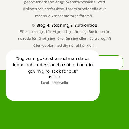
genomför arbetet enligt överenskommelse. Vårt
diskreta och professionellt team arbetar effektivt
medan vi värnar om varje föremål.
✨ Steg 4: Städning & Slutkontroll
Efter tömning utför vi grundlig städning. Bostaden är
nu redo för försäljning, överlämning eller nästa steg. Vi
återkopplar med dig när allt är klart.
“Jag var mycket stressad men deras
🛠️ Våra Tjänster för Dödsbo Uddevalla
lugna och professionella sätt att arbeta
gav mig ro. Tack för allt!”
PETER
Kund - Uddevalla