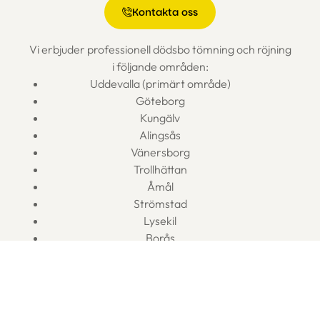
Kontakta oss
Vi erbjuder professionell dödsbo tömning och röjning
i följande områden:
Uddevalla (primärt område)
Göteborg
Kungälv
Alingsås
Vänersborg
Trollhättan
Åmål
Strömstad
Lysekil
Borås
Lidköping
Mariestad
Skara
Skövde