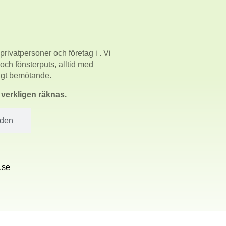
privatpersoner och företag i
. Vi
 och fönsterputs, alltid med
ligt bemötande.
m verkligen räknas.
åden
.se