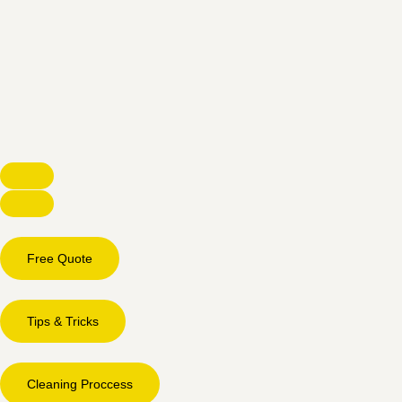
Free Quote
Tips & Tricks
Cleaning Proccess