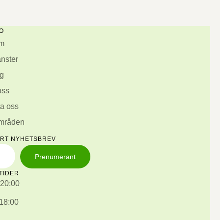
O
m
änster
g
oss
a oss
områden
ÅRT NYHETSBREV
Prenumerant
TIDER
 20:00
 18:00