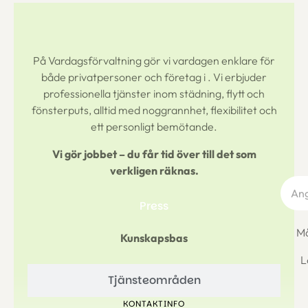
På Vardagsförvaltning gör vi vardagen enklare för
både privatpersoner och företag i
. Vi erbjuder
professionella tjänster inom städning, flytt och
fönsterputs, alltid med noggrannhet, flexibilitet och
ett personligt bemötande.
Vi gör jobbet – du får tid över till det som
verkligen räknas.
Press
Må
Kunskapsbas
L
Tjänsteområden
KONTAKTINFO