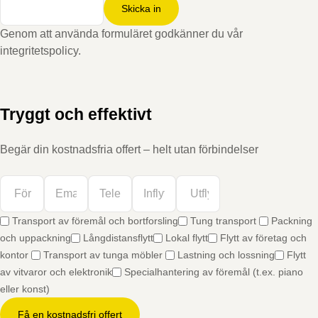
Skicka in
Genom att använda formuläret godkänner du vår
integritetspolicy.
Tryggt och effektivt
Begär din kostnadsfria offert – helt utan förbindelser
Transport av föremål och bortforsling
Tung transport
Packning
och uppackning
Långdistansflytt
Lokal flytt
Flytt av företag och
kontor
Transport av tunga möbler
Lastning och lossning
Flytt
av vitvaror och elektronik
Specialhantering av föremål (t.ex. piano
eller konst)
Få en kostnadsfri offert