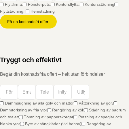
Flyttfirma,
Fönsterputs,
Kontorsflytta,
Kontorsstädning
Flyttstädning,
Hemstädning
Få en kostnadsfri offert
Tryggt och effektivt
Begär din kostnadsfria offert – helt utan förbindelser
Dammsugning av alla golv och mattor
Våttorkning av golv
Dammtorkning av fria ytor
Rengöring av kök
Städning av badrum
och toalett
Tömning av papperskorgar
Putsning av speglar och
blanka ytor
Byte av sängkläder (vid behov)
Rengöring av