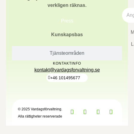
verkligen räknas.
Press
M
Kunskapsbas
L
Tjänsteområden
KONTAKTINFO
kontakt@vardagsforvaltning.se
+46 101495677
© 2025 Vardagsförvaltning.
Alla rättigheter reserverade