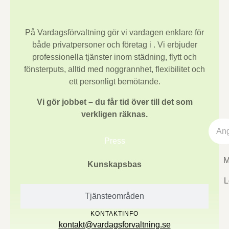
På Vardagsförvaltning gör vi vardagen enklare för
både privatpersoner och företag i
. Vi erbjuder
professionella tjänster inom städning, flytt och
fönsterputs, alltid med noggrannhet, flexibilitet och
ett personligt bemötande.
Vi gör jobbet – du får tid över till det som
verkligen räknas.
Press
M
Kunskapsbas
L
Tjänsteområden
KONTAKTINFO
kontakt@vardagsforvaltning.se