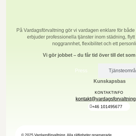
På Vardagsförvaltning gör vi vardagen enklare för både 
erbjuder professionella tjänster inom städning, flytt
noggrannhet, flexibilitet och ett person
Vi gör jobbet – du får tid över till det so
Press
Tjänsteomr
Kunskapsbas
KONTAKTINFO
kontakt@vardagsforvaltning
+46 101495677
© 2025 Vardagsförvaltning. Alla rättigheter reserverade