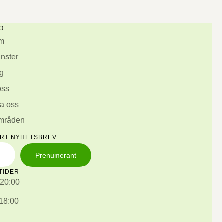
O
m
änster
g
oss
a oss
områden
ÅRT NYHETSBREV
Prenumerant
TIDER
 20:00
 18:00