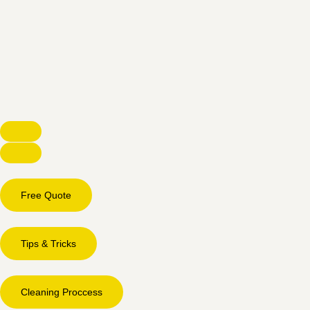
Free Quote
Tips & Tricks
Cleaning Proccess