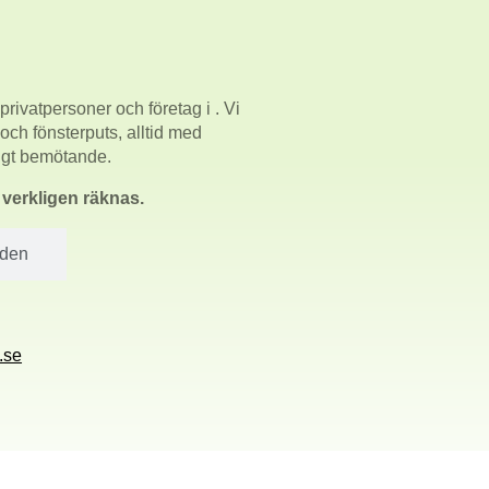
privatpersoner och företag i
. Vi
 och fönsterputs, alltid med
ligt bemötande.
m verkligen räknas.
åden
.se