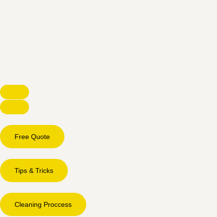
Free Quote
Tips & Tricks
Cleaning Proccess