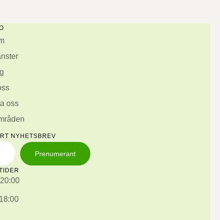
O
m
änster
g
oss
a oss
områden
ÅRT NYHETSBREV
Prenumerant
TIDER
 20:00
 18:00