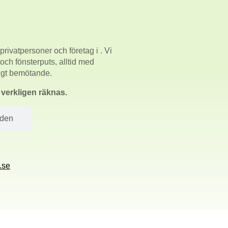
privatpersoner och företag i
. Vi
 och fönsterputs, alltid med
ligt bemötande.
m verkligen räknas.
åden
.se