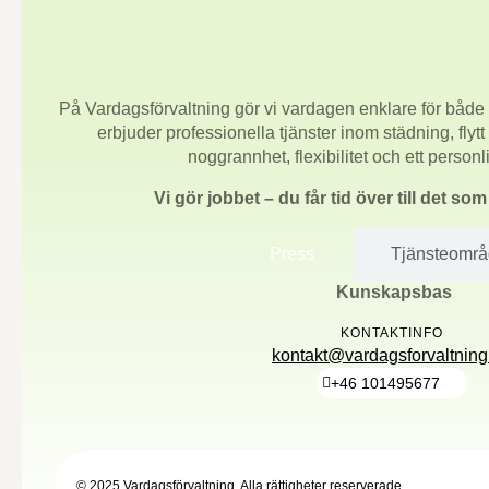
På Vardagsförvaltning gör vi vardagen enklare för både 
erbjuder professionella tjänster inom städning, flytt
noggrannhet, flexibilitet och ett person
Vi gör jobbet – du får tid över till det so
Press
Tjänsteomr
Kunskapsbas
KONTAKTINFO
kontakt@vardagsforvaltning
+46 101495677
© 2025 Vardagsförvaltning. Alla rättigheter reserverade