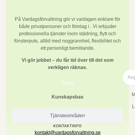
På Vardagsförvaltning gör vi vardagen enklare för
både privatpersoner och företag i
. Vi erbjuder
professionella tjänster inom städning, flytt och
fönsterputs, alltid med noggrannhet, flexibilitet och
ett personligt bemötande.
Vi gör jobbet – du får tid över till det som
verkligen räknas.
Press
M
Kunskapsbas
L
Tjänsteområden
KONTAKTINFO
kontakt@vardagsforvaltning.se