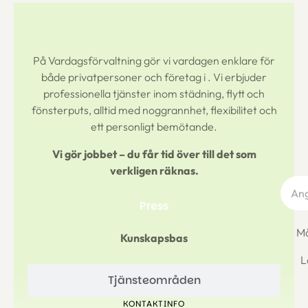
På Vardagsförvaltning gör vi vardagen enklare för
både privatpersoner och företag i
. Vi erbjuder
professionella tjänster inom städning, flytt och
fönsterputs, alltid med noggrannhet, flexibilitet och
ett personligt bemötande.
Vi gör jobbet – du får tid över till det som
verkligen räknas.
Press
Må
Kunskapsbas
L
Tjänsteområden
KONTAKTINFO