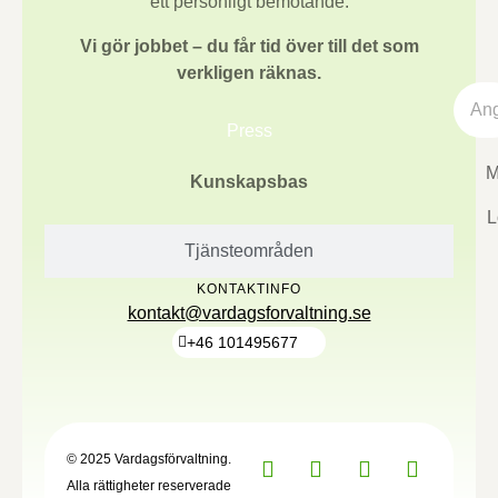
ett personligt bemötande.
Vi gör jobbet – du får tid över till det som
verkligen räknas.
Press
M
Kunskapsbas
L
Tjänsteområden
KONTAKTINFO
kontakt@vardagsforvaltning.se
+46 101495677
© 2025 Vardagsförvaltning.
Alla rättigheter reserverade