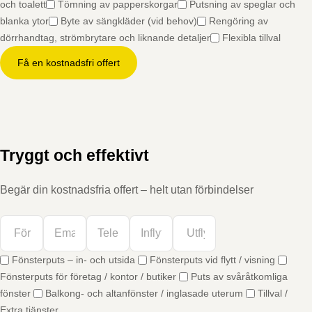
och toalett
Tömning av papperskorgar
Putsning av speglar och
blanka ytor
Byte av sängkläder (vid behov)
Rengöring av
dörrhandtag, strömbrytare och liknande detaljer
Flexibla tillval
Få en kostnadsfri offert
Tryggt och effektivt
Begär din kostnadsfria offert – helt utan förbindelser
Fönsterputs – in- och utsida
Fönsterputs vid flytt / visning
Fönsterputs för företag / kontor / butiker
Puts av svåråtkomliga
fönster
Balkong- och altanfönster / inglasade uterum
Tillval /
Extra tjänster