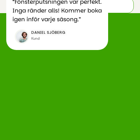
“Fönsterputsningen var perfekt.
Röjning och tömning av dödsbo
Inga ränder alls! Kommer boka
igen inför varje säsong.”
DANIEL SJÖBERG
Kund