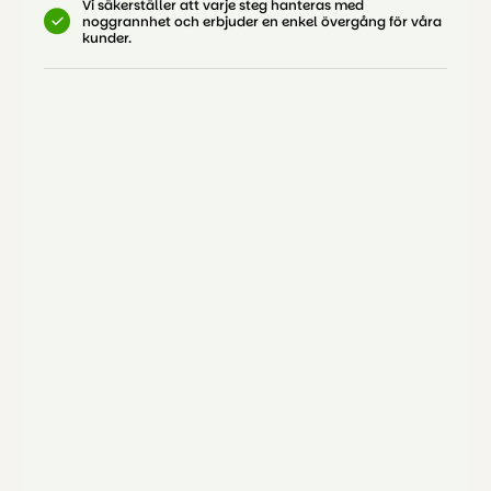
Vi säkerställer att varje steg hanteras med
noggrannhet och erbjuder en enkel övergång för våra
kunder.