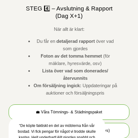
STEG 4️⃣ – Avslutning & Rapport
(Dag X+1)
När allt är klart:
Du får en
detaljerad rapport
över vad
som gjordes
Foton av det tomma hemmet
(för
mäklare, hyresvärde, osv)
Lista över vad som donerades/
återvunnits
Om försäljning ingick:
Uppdateringar på
auktioner och försäljningspris
💼 Våra Tömnings- & Städningspaket
“De köpte faktiskt en del av möblerna från vår
🏅 Jämförelse: Vi vs Konkurrenterna (Analys)
bostad. Vi fick pengar för något vi trodde skulle
kastas. Helt underbart! Allt gjordes snabbt och