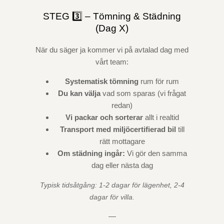
STEG 3️⃣ – Tömning & Städning
(Dag X)
När du säger ja kommer vi på avtalad dag med
vårt team:
Systematisk tömning
rum för rum
Du kan välja
vad som sparas (vi frågat
redan)
Vi packar och sorterar
allt i realtid
Transport med miljöcertifierad bil
till
rätt mottagare
Om städning ingår:
Vi gör den samma
dag eller nästa dag
Typisk tidsåtgång: 1-2 dagar för lägenhet, 2-4
dagar för villa.
—