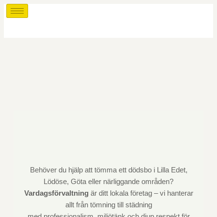
Behöver du hjälp att tömma ett dödsbo i Lilla Edet,
Lödöse, Göta eller närliggande områden?
Vardagsförvaltning
är ditt lokala företag – vi hanterar
allt från tömning till städning
med professionalism, miljötänk och djup respekt för