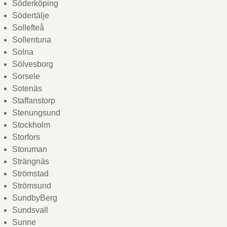
Söderköping
Södertälje
Sollefteå
Sollentuna
Solna
Sölvesborg
Sorsele
Sotenäs
Staffanstorp
Stenungsund
Stockholm
Storfors
Storuman
Strängnäs
Strömstad
Strömsund
SundbyBerg
Sundsvall
Sunne