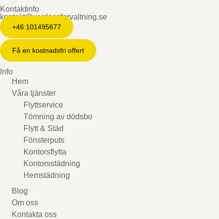
Kontaktinfo
kontakt@vardagsforvaltning.se
+46 101495677
Få en kostnadsfri offert
Info
Hem
Våra tjänster
Flyttservice
Tömning av dödsbo
Flytt & Städ
Fönsterputs
Kontorsflytta
Kontorsstädning
Hemstädning
Blog
Om oss
Kontakta oss