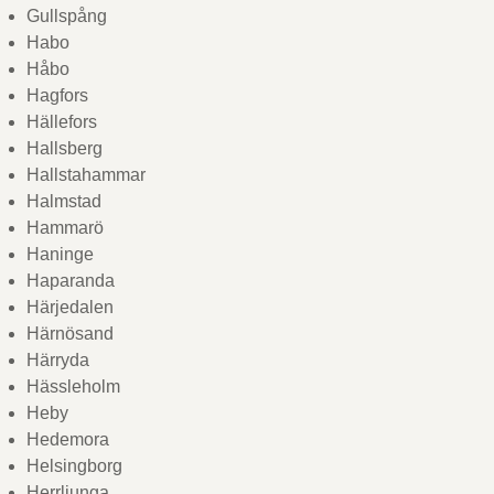
Gullspång
Habo
Håbo
Hagfors
Hällefors
Hallsberg
Hallstahammar
Halmstad
Hammarö
Haninge
Haparanda
Härjedalen
Härnösand
Härryda
Hässleholm
Heby
Hedemora
Helsingborg
Herrljunga