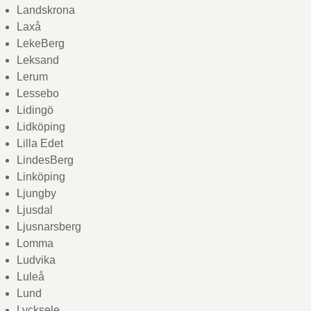
Landskrona
Laxå
LekeBerg
Leksand
Lerum
Lessebo
Lidingö
Lidköping
Lilla Edet
LindesBerg
Linköping
Ljungby
Ljusdal
Ljusnarsberg
Lomma
Ludvika
Luleå
Lund
Lycksele