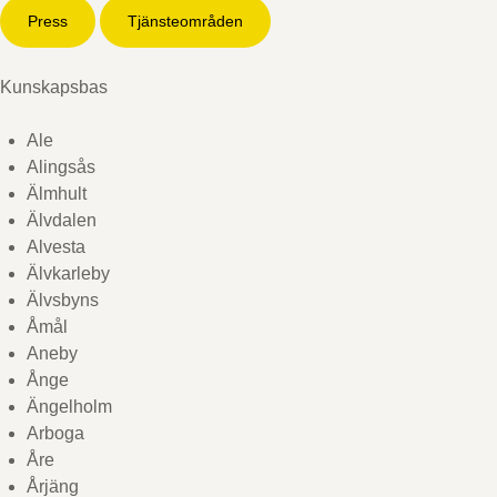
Press
Tjänsteområden
Kunskapsbas
Ale
Alingsås
Älmhult
Älvdalen
Alvesta
Älvkarleby
Älvsbyns
Åmål
Aneby
Ånge
Ängelholm
Arboga
Åre
Årjäng