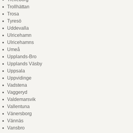
Trollhättan
Trosa
Tyresö
Uddevalla
Ulricehamn
Ulricehamns
Umeå
Upplands-Bro
Upplands Väsby
Uppsala
Uppvidinge
Vadstena
Vaggeryd
Valdemarsvik
Vallentuna
Vänersborg
Vännäs
Vansbro