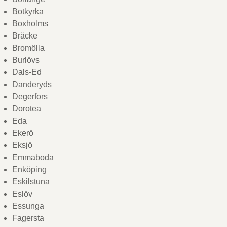
Botkyrka
Boxholms
Bräcke
Bromölla
Burlövs
Dals-Ed
Danderyds
Degerfors
Dorotea
Eda
Ekerö
Eksjö
Emmaboda
Enköping
Eskilstuna
Eslöv
Essunga
Fagersta