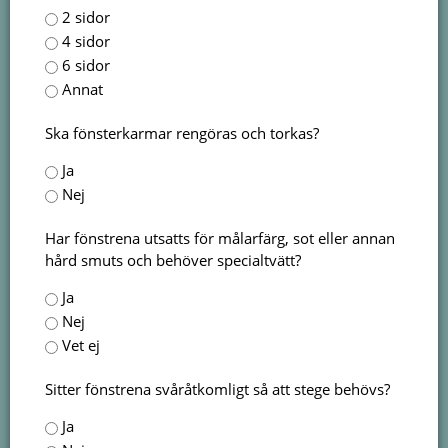
2 sidor
4 sidor
6 sidor
Annat
Ska fönsterkarmar rengöras och torkas?
Ja
Nej
Har fönstrena utsatts för målarfärg, sot eller annan
hård smuts och behöver specialtvätt?
Ja
Nej
Vet ej
Sitter fönstrena svåråtkomligt så att stege behövs?
Ja