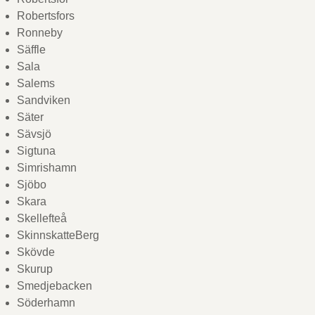
Robertsfors
Ronneby
Säffle
Sala
Salems
Sandviken
Säter
Sävsjö
Sigtuna
Simrishamn
Sjöbo
Skara
Skellefteå
SkinnskatteBerg
Skövde
Skurup
Smedjebacken
Söderhamn