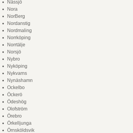
Nässjö
Nora
NorBerg
Nordanstig
Nordmaling
Norrköping
Norrtälje
Norsjö
Nybro
Nyköping
Nykvarns
Nynäshamn
Ockelbo
Öckerö
Ödeshög
Olofström
Örebro
Örkelljunga
Örnsköldsvik