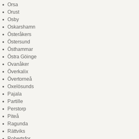
Orsa
Orust
Osby
Oskarshamn
Österåkers
Östersund
Östhammar
Östra Göinge
Ovanåker
Överkalix
Övertorneå
Oxelösunds
Pajala
Partille
Perstorp
Piteå
Ragunda
Rättviks
Robertsfor