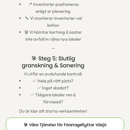
📍 Inventarier positioneras
enligt er planering
🔧 Vi monterar inventarier vid
behov
🗑️ Vi hämtar kartong & kastar
inte avfall in i dina nya lokaler
—
🎯 Steg 5: Slutlig
granskning & Sanering
Vi utför en avslutande kontroll:
✅ Hela på rätt plats?
✅ Inget skadat?
✅ Tidigare lokaler ren &
förvissad?
Du är klar att starta verksamheten!
🛠️ Våra Tjänster för Företagsflyttar Växjö