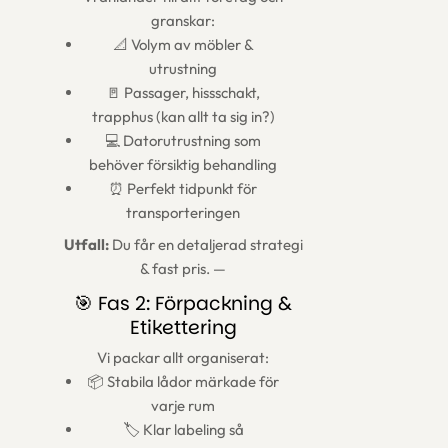
granskar:
📐 Volym av möbler &
utrustning
🚪 Passager, hissschakt,
trapphus (kan allt ta sig in?)
💻 Datorutrustning som
behöver försiktig behandling
⏰ Perfekt tidpunkt för
transporteringen
Utfall:
Du får en detaljerad strategi
& fast pris. —
🎯 Fas 2: Förpackning &
Etikettering
Vi packar allt organiserat:
📦 Stabila lådor märkade för
varje rum
🏷️ Klar labeling så