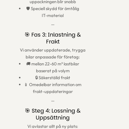
uppackningen blir snabb
🛡️ Speciell skydd för ömtålig
IT-material
—
🎯 Fas 3: Inlastning &
Frakt
Vi använder uppdaterade, trygga
bilar anpassade för företag:
🚚 mellan 22-60 m³ lastbilar
baserat på volym
🔒 Säkerställd frakt
📱 Omedelbar information om
frakt-uppdateringar
—
🎯 Steg 4: Lossning &
Uppsättning
Vi avlastar allt på ny plats: