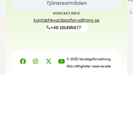
Tjänsteområden
L
KONTAKTINFO
kontakt@vardagsforvaltning.se
+46 101495677
© 2025 Vardagsförvaltning.
Alla rättigheter reserverade