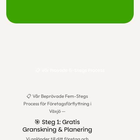
📋 Vår Provade 5-Stegs Process
📋 Vår Beprövade Fem-Stegs
Process för Företagsförflyttning i
Växjö —
🎯 Steg 1: Gratis
Granskning & Planering
Vi anländer till ditt företag och