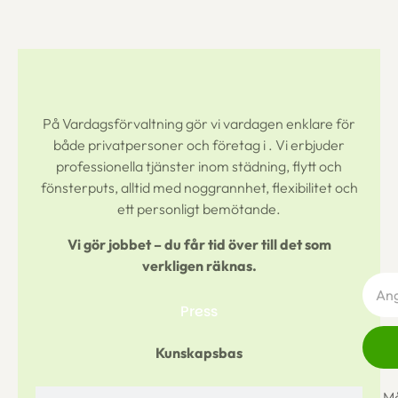
På Vardagsförvaltning gör vi vardagen enklare för
både privatpersoner och företag i
. Vi erbjuder
professionella tjänster inom städning, flytt och
fönsterputs, alltid med noggrannhet, flexibilitet och
ett personligt bemötande.
Vi gör jobbet – du får tid över till det som
verkligen räknas.
Press
Kunskapsbas
Må