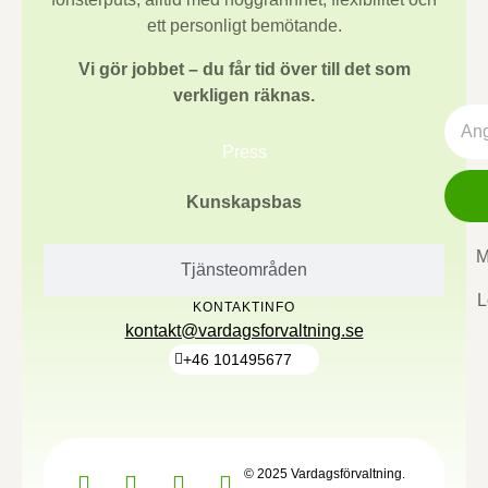
ett personligt bemötande.
Vi gör jobbet – du får tid över till det som
verkligen räknas.
Press
Kunskapsbas
M
Tjänsteområden
L
KONTAKTINFO
kontakt@vardagsforvaltning.se
+46 101495677
© 2025 Vardagsförvaltning.