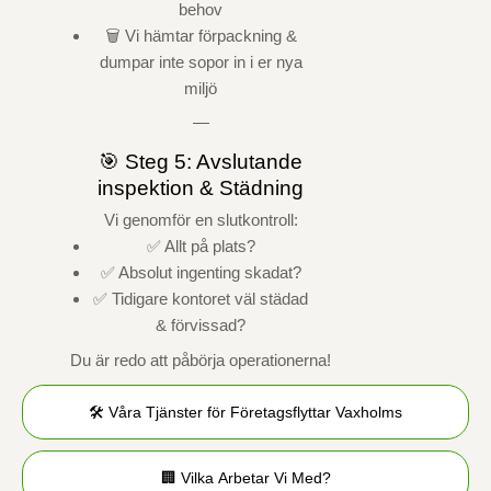
behov
🗑️ Vi hämtar förpackning &
dumpar inte sopor in i er nya
miljö
—
🎯 Steg 5: Avslutande
inspektion & Städning
Vi genomför en slutkontroll:
✅ Allt på plats?
✅ Absolut ingenting skadat?
✅ Tidigare kontoret väl städad
& förvissad?
Du är redo att påbörja operationerna!
🛠️ Våra Tjänster för Företagsflyttar Vaxholms
🏢 Vilka Arbetar Vi Med?