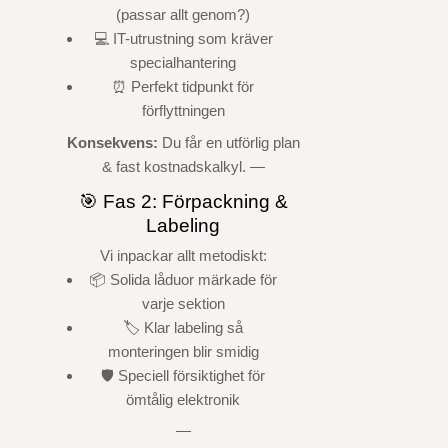
(passar allt genom?)
💻 IT-utrustning som kräver
specialhantering
⏰ Perfekt tidpunkt för
förflyttningen
Konsekvens:
Du får en utförlig plan
& fast kostnadskalkyl. —
🎯 Fas 2: Förpackning &
Labeling
Vi inpackar allt metodiskt:
📦 Solida låduor märkade för
varje sektion
🏷️ Klar labeling så
monteringen blir smidig
🛡️ Speciell försiktighet för
ömtålig elektronik
—