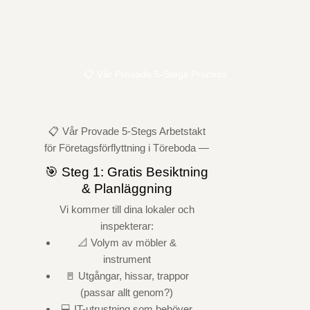
📋 Vår Provade 5-Stegs Process
📋 Vår Provade 5-Stegs Arbetstakt
för Företagsförflyttning i Töreboda —
🎯 Steg 1: Gratis Besiktning
& Planläggning
Vi kommer till dina lokaler och
inspekterar:
📐 Volym av möbler &
instrument
🚪 Utgångar, hissar, trappor
(passar allt genom?)
💻 IT-utrustning som behöver