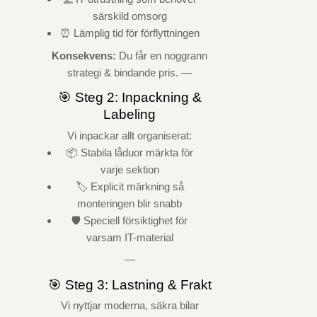
särskild omsorg
⏰ Lämplig tid för förflyttningen
Konsekvens:
Du får en noggrann
strategi & bindande pris. —
🎯 Steg 2: Inpackning &
Labeling
Vi inpackar allt organiserat:
📦 Stabila låduor märkta för
varje sektion
🏷️ Explicit märkning så
monteringen blir snabb
🛡️ Speciell försiktighet för
varsam IT-material
—
🎯 Steg 3: Lastning & Frakt
Vi nyttjar moderna, säkra bilar