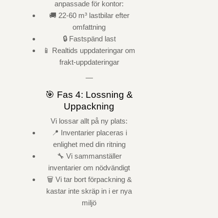
anpassade för kontor:
🚚 22-60 m³ lastbilar efter
omfattning
🔒 Fastspänd last
📱 Realtids uppdateringar om
frakt-uppdateringar
—
🎯 Fas 4: Lossning &
Uppackning
Vi lossar allt på ny plats:
📍 Inventarier placeras i
enlighet med din ritning
🔧 Vi sammanställer
inventarier om nödvändigt
🗑️ Vi tar bort förpackning &
kastar inte skräp in i er nya
miljö
—