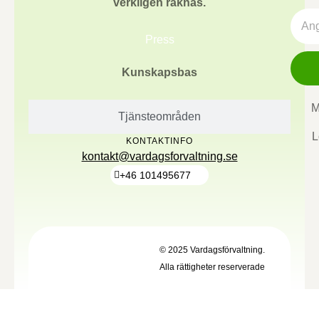
verkligen räknas.
Press
Kunskapsbas
M
Tjänsteområden
L
KONTAKTINFO
kontakt@vardagsforvaltning.se
+46 101495677
© 2025 Vardagsförvaltning.
Alla rättigheter reserverade