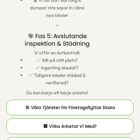
🗑️ Vi tar bort kartong &
dumpar inte sopor in i dina
nya lokaler
—
🎯 Fas 5: Avslutande
inspektion & Städning
Vi utför en slutkontroll:
✅ Allt på rätt plats?
✅ Ingenting skadat?
✅ Tidigare lokaler städad &
verifierad?
Du kan börja att börja arbeta!
🛠️ Våra Tjänster för Företagsflyttar Skara
🏢 Vilka Arbetar Vi Med?