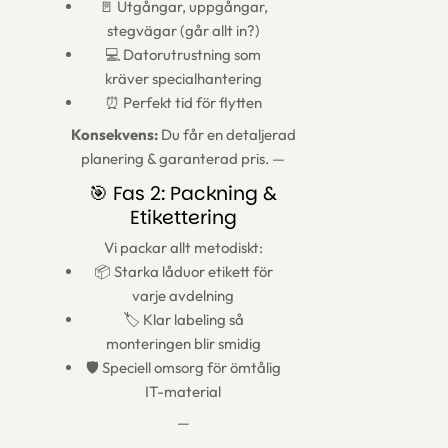
🚪 Utgångar, uppgångar,
stegvägar (går allt in?)
💻 Datorutrustning som
kräver specialhantering
⏰ Perfekt tid för flytten
Konsekvens:
Du får en detaljerad
planering & garanterad pris. —
🎯 Fas 2: Packning &
Etikettering
Vi packar allt metodiskt:
📦 Starka låduor etikett för
varje avdelning
🏷️ Klar labeling så
monteringen blir smidig
🛡️ Speciell omsorg för ömtålig
IT-material
—