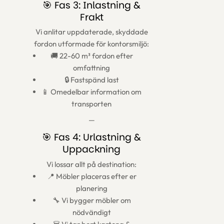
🎯 Fas 3: Inlastning &
Frakt
Vi anlitar uppdaterade, skyddade
fordon utformade för kontorsmiljö:
🚚 22-60 m³ fordon efter
omfattning
🔒 Fastspänd last
📱 Omedelbar information om
transporten
—
🎯 Fas 4: Urlastning &
Uppackning
Vi lossar allt på destination:
📍 Möbler placeras efter er
planering
🔧 Vi bygger möbler om
nödvändigt