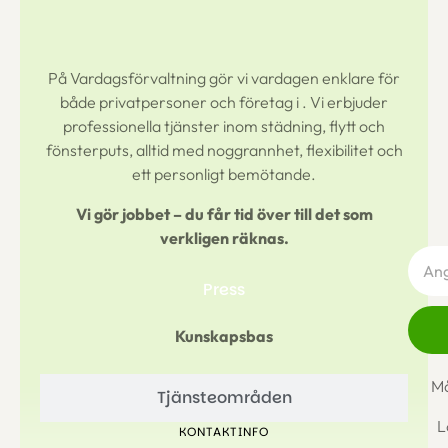
På Vardagsförvaltning gör vi vardagen enklare för
både privatpersoner och företag i
. Vi erbjuder
professionella tjänster inom städning, flytt och
fönsterputs, alltid med noggrannhet, flexibilitet och
ett personligt bemötande.
Vi gör jobbet – du får tid över till det som
verkligen räknas.
Press
Kunskapsbas
Må
Tjänsteområden
L
KONTAKTINFO