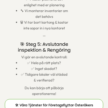
enlighet med er planering
🔧 Vi monterar inventarier om
det behövs
🗑️ Vi tar bort kartong & kastar
inte sopor in i nya kontoret
—
🎯 Steg 5: Avslutande
inspektion & Rengöring
Vi gör en avslutande kontroll:
✅ Hela på rätt plats?
✅ Inget skadat?
✅ Tidigare lokaler väl städad
& verifierad?
Du kan börja att påbörja
operationerna!
🛠️ Våra Tjänster för Företagsflyttar Österåkers