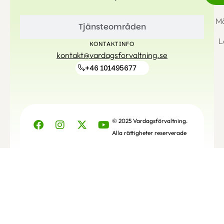
Må
Tjänsteområden
L
KONTAKTINFO
kontakt@vardagsforvaltning.se
+46 101495677
© 2025 Vardagsförvaltning.
Alla rättigheter reserverade