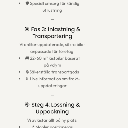
🛡️ Speciell omsorg för känslig
utrustning
—
🎯 Fas 3: Inlastning &
Transportering
Vi anlitar uppdaterade, säkra bilar
anpassade för företag:
🚚 22-60 m³ lastbilar baserat
på volym
🔒 Säkerställd transportgods
📱 Live information om frakt-
uppdateringar
—
🎯 Steg 4: Lossning &
Uppackning
Vi avlastar allt på ny plats:
📍 Möbler positioneras i