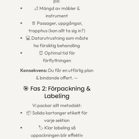
på:
📐 Mängd av möbler &
instrument
🚪 Passager, uppgångar,
trapphus (kan allt ta sig in?)
💻 Datorutrustning som måste
ha försiktig behandling
⏰ Optimal tid för
förflyttningen
Konsekvens:
Du får en utförlig plan
& bindande offert. —
🎯 Fas 2: Förpackning &
Labeling
Vi packar allt metodiskt:
📦 Solida kartonger etikett för
varje sektion
🏷️ Klar labeling så
uppackningen blir effektiv