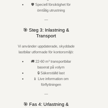
🛡️ Speciell försiktighet för
ömtålig utrustning
—
🎯 Steg 3: Inlastning &
Transport
Vi använder uppdaterade, skyddade
lastbilar utformade för kontorsmiljö:
🚚 22-60 m³ transportbilar
baserat på volym
🔒 Säkerställd last
📱 Live information om
förflyttningen
—
🎯 Fas 4: Urlastning &