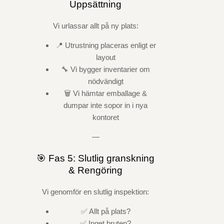
Uppsättning
Vi urlassar allt på ny plats:
📍 Utrustning placeras enligt er
layout
🔧 Vi bygger inventarier om
nödvändigt
🗑️ Vi hämtar emballage &
dumpar inte sopor in i nya
kontoret
—
🎯 Fas 5: Slutlig granskning
& Rengöring
Vi genomför en slutlig inspektion:
✅ Allt på plats?
✅ Inget bruten?