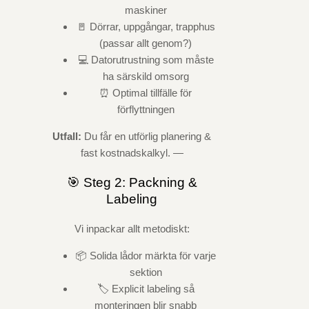
maskiner
🚪 Dörrar, uppgångar, trapphus
(passar allt genom?)
💻 Datorutrustning som måste
ha särskild omsorg
⏰ Optimal tillfälle för
förflyttningen
Utfall:
Du får en utförlig planering &
fast kostnadskalkyl. —
🎯 Steg 2: Packning &
Labeling
Vi inpackar allt metodiskt:
📦 Solida lådor märkta för varje
sektion
🏷️ Explicit labeling så
monteringen blir snabb