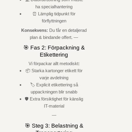
ha specialhantering
⏰ Lämplig tidpunkt för
förflyttningen
Konsekvens:
Du får en detaljerad
plan & bindande offert. —
🎯 Fas 2: Förpackning &
Etikettering
Vi förpackar allt metodiskt:
📦 Starka kartonger etikett för
varje avdelning
🏷️ Explicit etikettering så
uppackningen blir snabb
🛡️ Extra försiktighet för känslig
IT-material
—
🎯 Steg 3: Belastning &