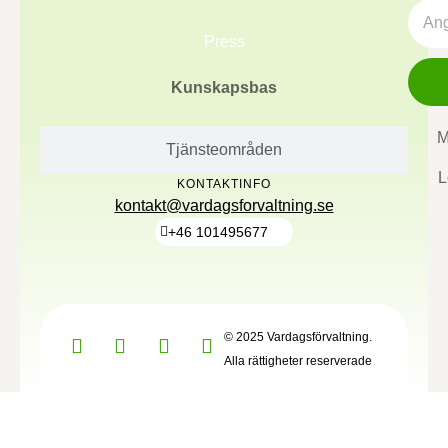
Press
Kunskapsbas
M
Tjänsteområden
L
KONTAKTINFO
kontakt@vardagsforvaltning.se
+46 101495677
© 2025 Vardagsförvaltning.
Alla rättigheter reserverade