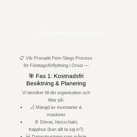
📋 Vår Provade 5-Stegs Process
📋 Vår Provade Fem-Stegs Process
för Företagsförflyttning i Orust —
🎯 Fas 1: Kostnadsfri
Besiktning & Planering
Vi besöker till din organisation och
tittar på:
📐 Mängd av inventarier &
maskiner
🚪 Dörrar, hissschakt,
trapphus (kan allt ta sig in?)
💻 Datorutrustning som måste