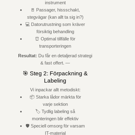
instrument
🚪 Passager, hissschakt,
stegvägar (kan allt ta sig in?)
💻 Datorutrustning som kräver
försiktig behandling
⏰ Optimal tillfälle för
transporteringen
Resultat:
Du får en detaljerad strategi
& fast offert. —
🎯 Steg 2: Förpackning &
Labeling
Vi inpackar allt metodiskt:
📦 Starka lådor märkta för
varje sektion
🏷️ Tydlig labeling så
monteringen blir effektiv
🛡️ Speciell omsorg för varsam
IT-material