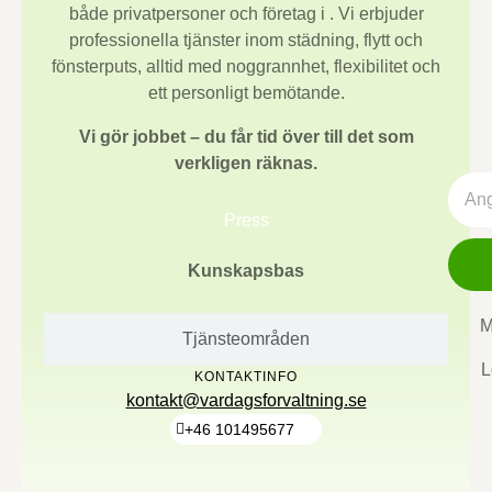
både privatpersoner och företag i
. Vi erbjuder
professionella tjänster inom städning, flytt och
fönsterputs, alltid med noggrannhet, flexibilitet och
ett personligt bemötande.
Vi gör jobbet – du får tid över till det som
verkligen räknas.
Press
Kunskapsbas
M
Tjänsteområden
L
KONTAKTINFO
kontakt@vardagsforvaltning.se
+46 101495677