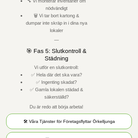
🔧 Vi monterar inventarier om
nödvändigt
🗑️ Vi tar bort kartong &
dumpar inte skräp in i dina nya
lokaler
—
🎯 Fas 5: Slutkontroll &
Städning
Vi utför en slutkontroll:
✅ Hela där det ska vara?
✅ Ingenting skadat?
✅ Gamla lokalen städad &
säkerställd?
Du är redo att börja arbeta!
🛠️ Våra Tjänster för Företagsflyttar Örkelljunga