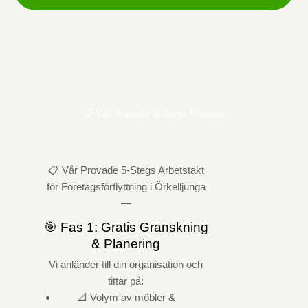
📋 Vår Provade 5-Stegs Process
📋 Vår Provade 5-Stegs Arbetstakt
för Företagsförflyttning i Örkelljunga
—
🎯 Fas 1: Gratis Granskning
& Planering
Vi anländer till din organisation och
tittar på:
📐 Volym av möbler &