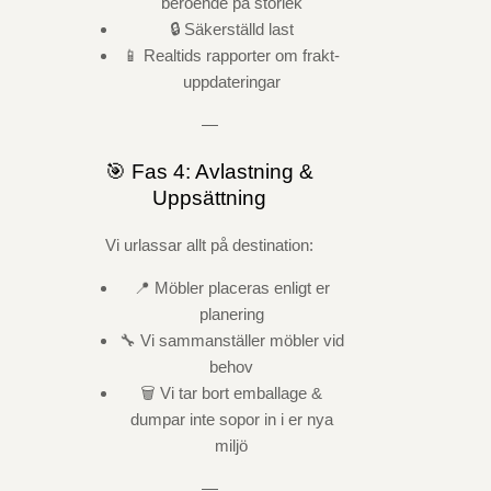
beroende på storlek
🔒 Säkerställd last
📱 Realtids rapporter om frakt-
uppdateringar
—
🎯 Fas 4: Avlastning &
Uppsättning
Vi urlassar allt på destination:
📍 Möbler placeras enligt er
planering
🔧 Vi sammanställer möbler vid
behov
🗑️ Vi tar bort emballage &
dumpar inte sopor in i er nya
miljö
—