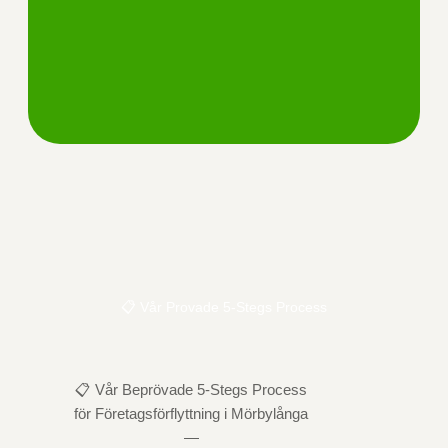
📋 Vår Provade 5-Stegs Process
📋 Vår Beprövade 5-Stegs Process
för Företagsförflyttning i Mörbylånga
—