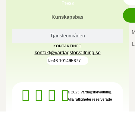
Press
Kunskapsbas
M
Tjänsteområden
L
KONTAKTINFO
kontakt@vardagsforvaltning.se
+46 101495677
© 2025 Vardagsförvaltning.
Alla rättigheter reserverade