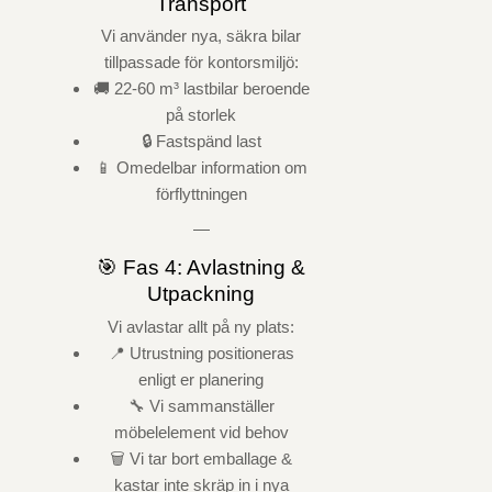
Transport
Vi använder nya, säkra bilar
tillpassade för kontorsmiljö:
🚚 22-60 m³ lastbilar beroende
på storlek
🔒 Fastspänd last
📱 Omedelbar information om
förflyttningen
—
🎯 Fas 4: Avlastning &
Utpackning
Vi avlastar allt på ny plats:
📍 Utrustning positioneras
enligt er planering
🔧 Vi sammanställer
möbelelement vid behov
🗑️ Vi tar bort emballage &
kastar inte skräp in i nya