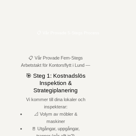
📋 Vår Provade 5-Stegs Process
📋 Vår Provade Fem-Stegs
Arbetstakt för Kontorsflytt i Lund —
🎯 Steg 1: Kostnadslös
Inspektion &
Strategiplanering
Vi kommer till dina lokaler och
inspekterar:
📐 Volym av möbler &
maskiner
🚪 Utgångar, uppgångar,
trappor (går allt in?)