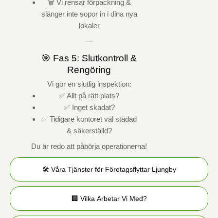
🗑️ Vi rensar förpackning &
slänger inte sopor in i dina nya
lokaler
—
🎯 Fas 5: Slutkontroll &
Rengöring
Vi gör en slutlig inspektion:
✅ Allt på rätt plats?
✅ Inget skadat?
✅ Tidigare kontoret väl städad
& säkerställd?
Du är redo att påbörja operationerna!
🛠️ Våra Tjänster för Företagsflyttar Ljungby
🏢 Vilka Arbetar Vi Med?