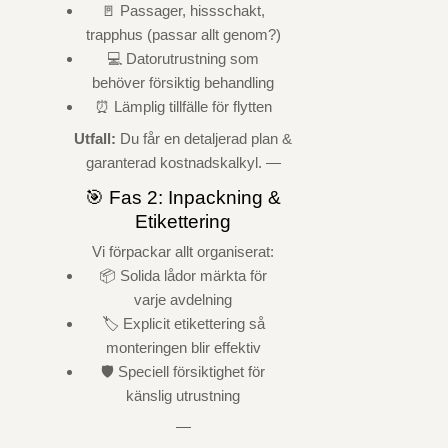
🚪 Passager, hissschakt,
trapphus (passar allt genom?)
💻 Datorutrustning som
behöver försiktig behandling
⏰ Lämplig tillfälle för flytten
Utfall:
Du får en detaljerad plan &
garanterad kostnadskalkyl. —
🎯 Fas 2: Inpackning &
Etikettering
Vi förpackar allt organiserat:
📦 Solida lådor märkta för
varje avdelning
🏷️ Explicit etikettering så
monteringen blir effektiv
🛡️ Speciell försiktighet för
känslig utrustning
—