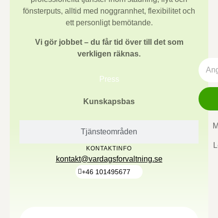
fönsterputs, alltid med noggrannhet, flexibilitet och
ett personligt bemötande.
Vi gör jobbet – du får tid över till det som
verkligen räknas.
Press
Kunskapsbas
M
Tjänsteområden
L
KONTAKTINFO
kontakt@vardagsforvaltning.se
+46 101495677