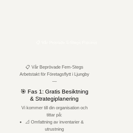
📋 Vår Provade 5-Stegs Process
📋 Vår Beprövade Fem-Stegs
Arbetstakt för Företagsflytt i Ljungby
—
🎯 Fas 1: Gratis Besiktning
& Strategiplanering
Vi kommer till din organisation och
tittar på:
📐 Omfattning av inventarier &
utrustning