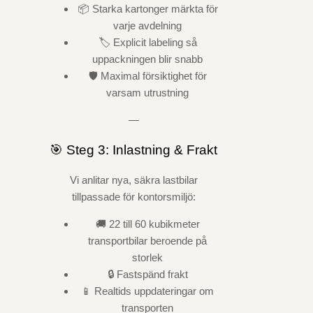
📦 Starka kartonger märkta för
varje avdelning
🏷️ Explicit labeling så
uppackningen blir snabb
🛡️ Maximal försiktighet för
varsam utrustning
—
🎯 Steg 3: Inlastning & Frakt
Vi anlitar nya, säkra lastbilar
tillpassade för kontorsmiljö:
🚚 22 till 60 kubikmeter
transportbilar beroende på
storlek
🔒 Fastspänd frakt
📱 Realtids uppdateringar om
transporten