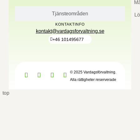
Må
Tjänsteområden
Lö
KONTAKTINFO
kontakt@vardagsforvaltning.se
+46 101495677
© 2025 Vardagsförvaltning.
Alla rättigheter reserverade
top