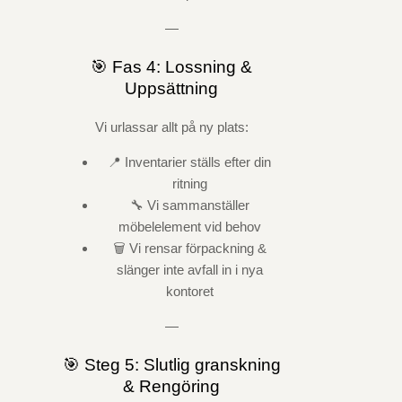
—
🎯 Fas 4: Lossning &
Uppsättning
Vi urlassar allt på ny plats:
📍 Inventarier ställs efter din
ritning
🔧 Vi sammanställer
möbelelement vid behov
🗑️ Vi rensar förpackning &
slänger inte avfall in i nya
kontoret
—
🎯 Steg 5: Slutlig granskning
& Rengöring