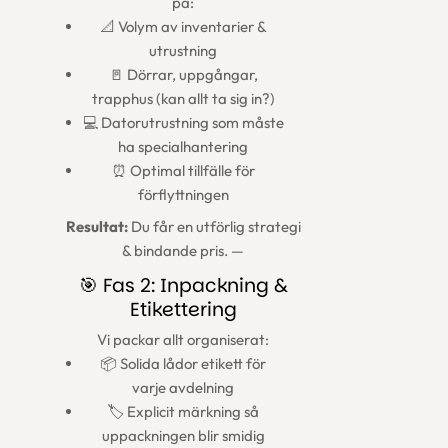
på:
📐 Volym av inventarier &
utrustning
🚪 Dörrar, uppgångar,
trapphus (kan allt ta sig in?)
💻 Datorutrustning som måste
ha specialhantering
⏰ Optimal tillfälle för
förflyttningen
Resultat:
Du får en utförlig strategi
& bindande pris. —
🎯 Fas 2: Inpackning &
Etikettering
Vi packar allt organiserat:
📦 Solida lådor etikett för
varje avdelning
🏷️ Explicit märkning så
uppackningen blir smidig