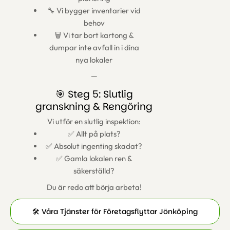
🔧 Vi bygger inventarier vid
behov
🗑️ Vi tar bort kartong &
dumpar inte avfall in i dina
nya lokaler
—
🎯 Steg 5: Slutlig
granskning & Rengöring
Vi utför en slutlig inspektion:
✅ Allt på plats?
✅ Absolut ingenting skadat?
✅ Gamla lokalen ren &
säkerställd?
Du är redo att börja arbeta!
🛠️ Våra Tjänster för Företagsflyttar Jönköping