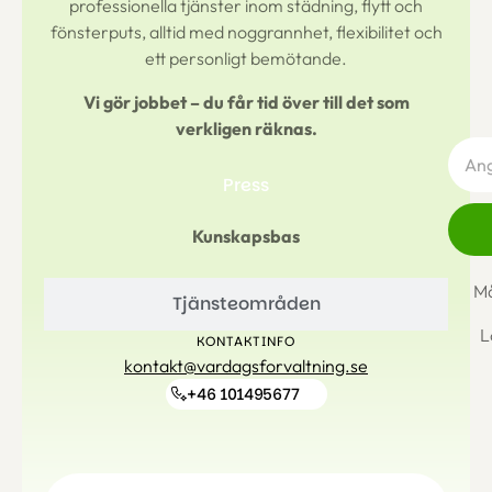
professionella tjänster inom städning, flytt och
fönsterputs, alltid med noggrannhet, flexibilitet och
ett personligt bemötande.
Vi gör jobbet – du får tid över till det som
verkligen räknas.
Press
Kunskapsbas
Må
Tjänsteområden
L
KONTAKTINFO
kontakt@vardagsforvaltning.se
+46 101495677