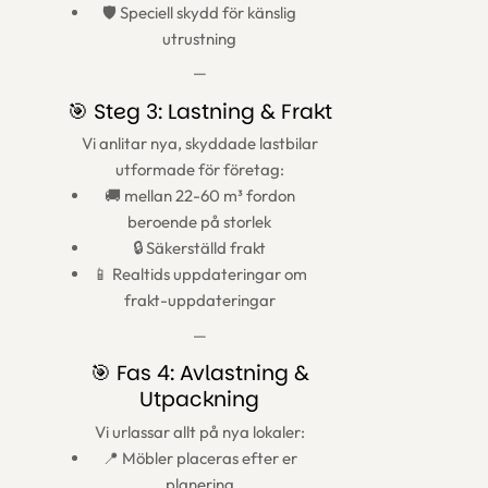
🛡️ Speciell skydd för känslig
utrustning
—
🎯 Steg 3: Lastning & Frakt
Vi anlitar nya, skyddade lastbilar
utformade för företag:
🚚 mellan 22-60 m³ fordon
beroende på storlek
🔒 Säkerställd frakt
📱 Realtids uppdateringar om
frakt-uppdateringar
—
🎯 Fas 4: Avlastning &
Utpackning
Vi urlassar allt på nya lokaler:
📍 Möbler placeras efter er
planering