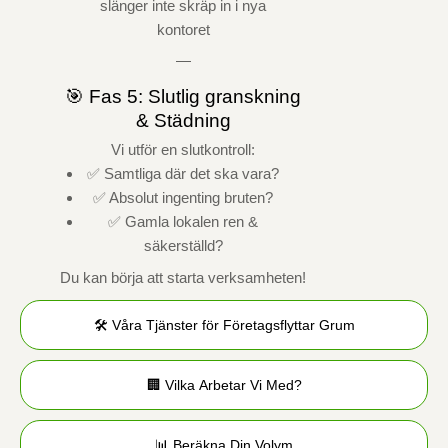
slänger inte skräp in i nya
kontoret
—
🎯 Fas 5: Slutlig granskning
& Städning
Vi utför en slutkontroll:
✅ Samtliga där det ska vara?
✅ Absolut ingenting bruten?
✅ Gamla lokalen ren &
säkerställd?
Du kan börja att starta verksamheten!
🛠️ Våra Tjänster för Företagsflyttar Grum
🏢 Vilka Arbetar Vi Med?
📊 Beräkna Din Volym