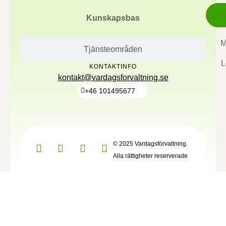
Kunskapsbas
M
Tjänsteområden
L
KONTAKTINFO
kontakt@vardagsforvaltning.se
+46 101495677
© 2025 Vardagsförvaltning.
Alla rättigheter reserverade