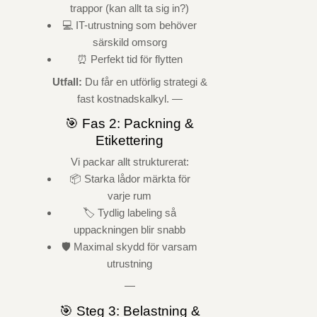
trappor (kan allt ta sig in?)
💻 IT-utrustning som behöver
särskild omsorg
⏰ Perfekt tid för flytten
Utfall:
Du får en utförlig strategi &
fast kostnadskalkyl. —
🎯 Fas 2: Packning &
Etikettering
Vi packar allt strukturerat:
📦 Starka lådor märkta för
varje rum
🏷️ Tydlig labeling så
uppackningen blir snabb
🛡️ Maximal skydd för varsam
utrustning
—
🎯 Steg 3: Belastning &