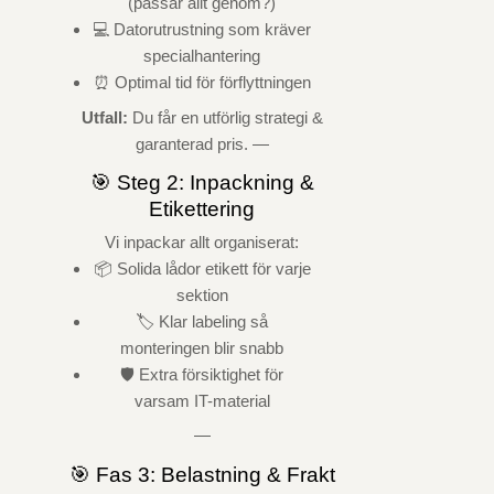
(passar allt genom?)
💻 Datorutrustning som kräver
specialhantering
⏰ Optimal tid för förflyttningen
Utfall:
Du får en utförlig strategi &
garanterad pris. —
🎯 Steg 2: Inpackning &
Etikettering
Vi inpackar allt organiserat:
📦 Solida lådor etikett för varje
sektion
🏷️ Klar labeling så
monteringen blir snabb
🛡️ Extra försiktighet för
varsam IT-material
—
🎯 Fas 3: Belastning & Frakt