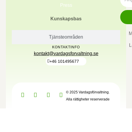
Press
Kunskapsbas
M
Tjänsteområden
L
KONTAKTINFO
kontakt@vardagsforvaltning.se
+46 101495677
© 2025 Vardagsförvaltning.
Alla rättigheter reserverade