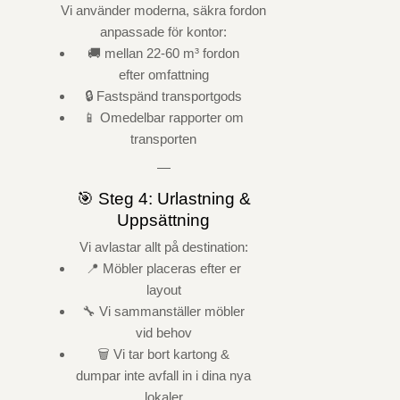
Vi använder moderna, säkra fordon
anpassade för kontor:
🚚 mellan 22-60 m³ fordon
efter omfattning
🔒 Fastspänd transportgods
📱 Omedelbar rapporter om
transporten
—
🎯 Steg 4: Urlastning &
Uppsättning
Vi avlastar allt på destination:
📍 Möbler placeras efter er
layout
🔧 Vi sammanställer möbler
vid behov
🗑️ Vi tar bort kartong &
dumpar inte avfall in i dina nya
lokaler