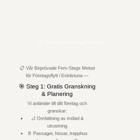
📋 Vår Provade 5-Stegs Process
📋 Vår Beprövade Fem-Stegs Metod
för Företagsflytt i Eskilstuna —
🎯 Steg 1: Gratis Granskning
& Planering
Vi anländer till ditt företag och
granskar:
📐 Omfattning av möbel &
utrustning
🚪 Passager, hissar, trapphus