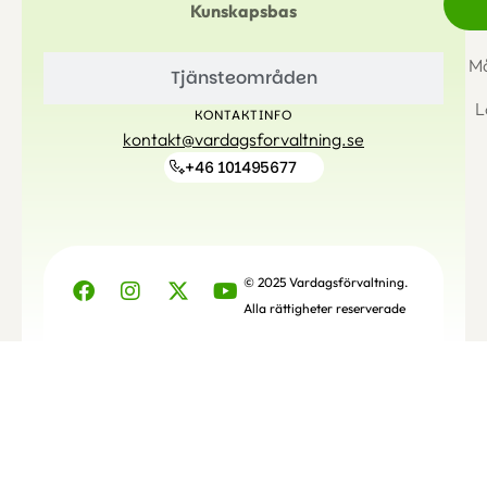
Kunskapsbas
Må
Tjänsteområden
L
KONTAKTINFO
kontakt@vardagsforvaltning.se
+46 101495677
© 2025 Vardagsförvaltning.
Alla rättigheter reserverade