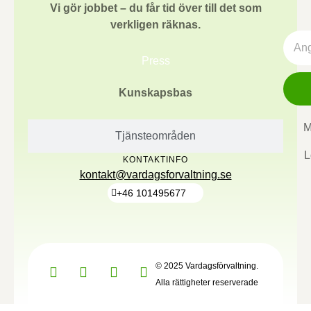
Vi gör jobbet – du får tid över till det som
verkligen räknas.
Press
Kunskapsbas
M
Tjänsteområden
L
KONTAKTINFO
kontakt@vardagsforvaltning.se
+46 101495677
© 2025 Vardagsförvaltning.
Alla rättigheter reserverade