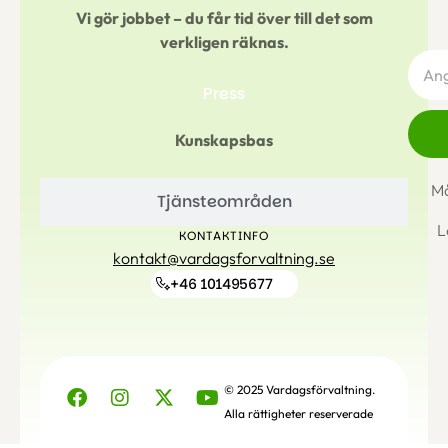
Vi gör jobbet – du får tid över till det som
verkligen räknas.
Press
Kunskapsbas
Må
Tjänsteområden
L
KONTAKTINFO
kontakt@vardagsforvaltning.se
+46 101495677
© 2025 Vardagsförvaltning.
Alla rättigheter reserverade