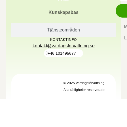
Kunskapsbas
M
Tjänsteområden
L
KONTAKTINFO
kontakt@vardagsforvaltning.se
+46 101495677
© 2025 Vardagsförvaltning.
Alla rättigheter reserverade