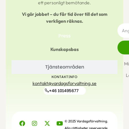
ett personligt bemötande.
Vi gör jobbet – du får tid över till det som
verkligen räknas.
Press
Kunskapsbas
Må
Tjänsteområden
L
KONTAKTINFO
kontakt@vardagsforvaltning.se
+46 101495677
© 2025 Vardagsförvaltning.
Alla rättigheter reserverade