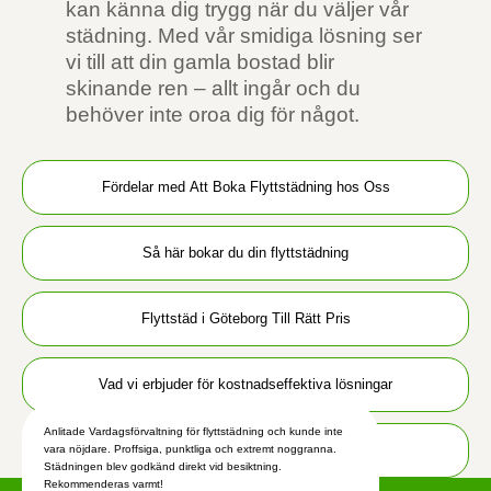
kan känna dig trygg när du väljer vår
städning. Med vår smidiga lösning ser
vi till att din gamla bostad blir
skinande ren – allt ingår och du
behöver inte oroa dig för något.
Fördelar med Att Boka Flyttstädning hos Oss
Så här bokar du din flyttstädning
Flyttstäd i Göteborg Till Rätt Pris
Vad vi erbjuder för kostnadseffektiva lösningar
Anlitade Vardagsförvaltning för flyttstädning och kunde inte
Förberedelser Inför Din Flyttstädning
vara nöjdare. Proffsiga, punktliga och extremt noggranna.
Städningen blev godkänd direkt vid besiktning.
Rekommenderas varmt!