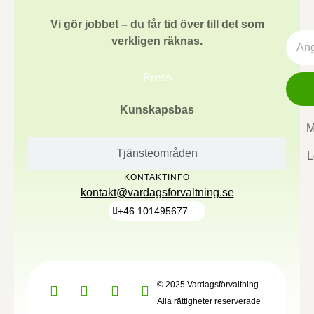
Vi gör jobbet – du får tid över till det som
verkligen räknas.
Press
Kunskapsbas
M
Tjänsteområden
L
KONTAKTINFO
kontakt@vardagsforvaltning.se
+46 101495677
© 2025 Vardagsförvaltning.
Alla rättigheter reserverade