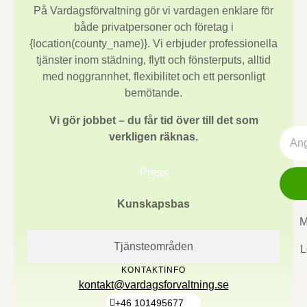
På Vardagsförvaltning gör vi vardagen enklare för
både privatpersoner och företag i
{location(county_name)}
. Vi erbjuder professionella
tjänster inom städning, flytt och fönsterputs, alltid
med noggrannhet, flexibilitet och ett personligt
bemötande.
Vi gör jobbet – du får tid över till det som
verkligen räknas.
Press
Kunskapsbas
M
Tjänsteområden
L
KONTAKTINFO
kontakt@vardagsforvaltning.se
+46 101495677