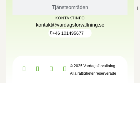
Tjänsteområden
L
KONTAKTINFO
kontakt@vardagsforvaltning.se
+46 101495677
© 2025 Vardagsförvaltning.
Alla rättigheter reserverade